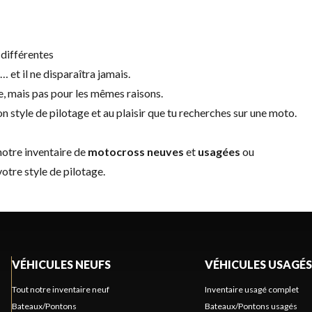
différentes
et il ne disparaîtra jamais.
le, mais pas pour les mêmes raisons.
n style de pilotage et au plaisir que tu recherches sur une moto.
notre inventaire de
motocross neuves
et
usagées
ou
otre style de pilotage.
VÉHICULES NEUFS
VÉHICULES USAGÉS
Tout notre inventaire neuf
Inventaire usagé complet
Bateaux/Pontons
Bateaux/Pontons usagés