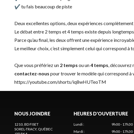
✔ tu fais beaucoup de piste
Deux excellentes options, deux expériences complètement 
Le débat entre 2 temps et 4 temps existe depuis longtemps… 
Parce qu’au final, les deux offrent une expérience incroyab
Le meilleur choix, c’est simplement celui qui correspond à to
Que vous préfériez un
2 temps
ou un
4 temps
, découvrez 
contactez-nous
pour trouver le modèle qui correspond à v
https://youtube.com/shorts/iq8wHUTeoTM
NOUS JOINDRE
HEURES D'OUVERTURE
1210, BD FISET
Lundi
:
9h00 - 17h30
SOREL-TRACY
, QUÉBEC
Mardi
:
9h00 - 17h30
J3P 5K4