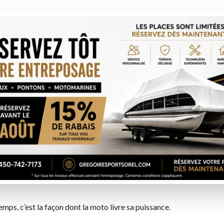
 ce qui aide beaucoup les pilotes débutants et intermédiaires à
sol, surtout dans les sorties de virages et les sections rapides.
emps, c’est la façon dont la moto livre sa puissance.