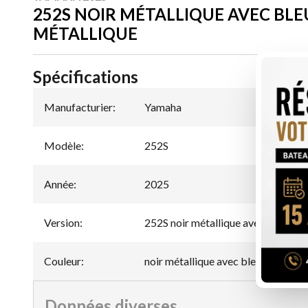
252S NOIR MÉTALLIQUE AVEC BLE
MÉTALLIQUE
Spécifications
Manufacturier
:
Yamaha
Modèle
:
252S
Année
:
2025
Version
:
252S noir métallique avec bleu ard
Couleur
:
noir métallique avec bleu ardoise m
Données diverses