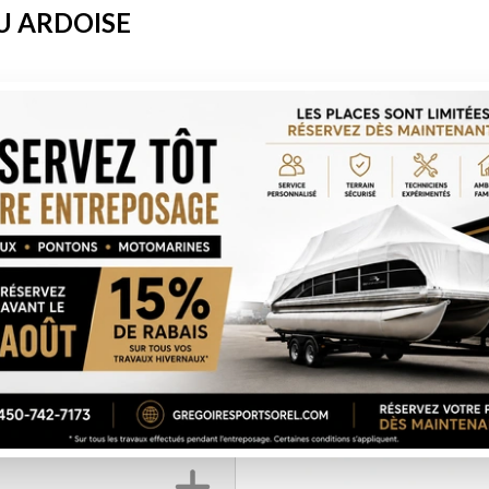
U ARDOISE
oise métallique
étallique