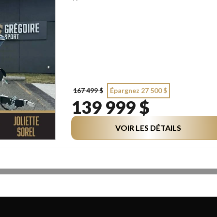
167 499 $
Épargnez 27 500 $
139 999 $
VOIR LES DÉTAILS