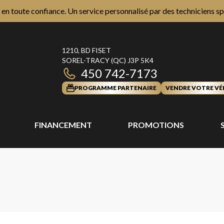
n toute confiance. Un service personnalisé par des techniciens sp
1210, BD FISET
SOREL-TRACY
(QC)
J3P 5K4
450 742-7173
PROGRAMME PARTENAIRE
VENDRE VOTRE VÉ
FINANCEMENT
PROMOTIONS