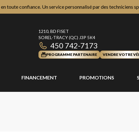
n toute confiance. Un service personnalisé par des techniciens sp
1210, BD FISET
SOREL-TRACY
(QC)
J3P 5K4
450 742-7173
PROGRAMME PARTENAIRE
VENDRE VOTRE VÉ
FINANCEMENT
PROMOTIONS