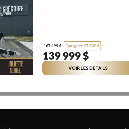
167 499 $
Épargnez 27 500 $
139 999 $
VOIR LES DÉTAILS