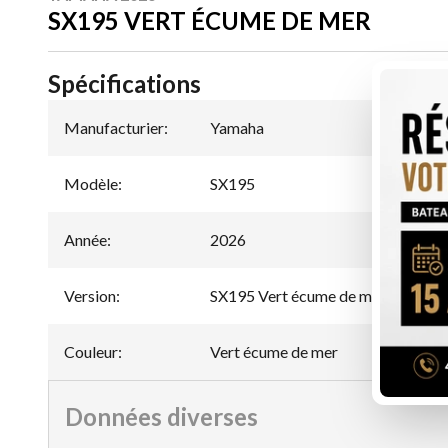
SX195 VERT ÉCUME DE MER
Spécifications
Manufacturier
:
Yamaha
Modèle
:
SX195
Année
:
2026
Version
:
SX195 Vert écume de mer
Couleur
:
Vert écume de mer
Données diverses