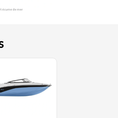
ert écume de mer
S