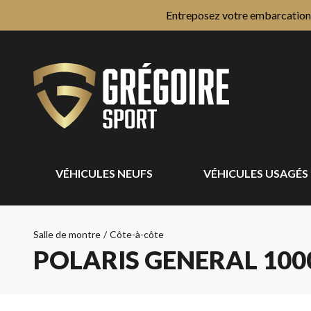
Entreposez votre embarcation e
VÉHICULES NEUFS
VÉHICULES USAGÉS
Salle de montre
/
Côte-à-côte
POLARIS GENERAL 100