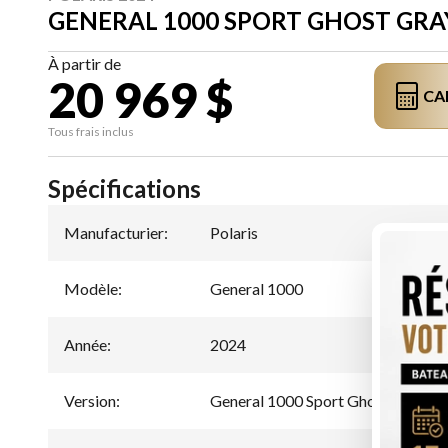
GENERAL 1000 SPORT GHOST GRA
À partir de
20 969 $
CA
Tous frais inclus
Spécifications
Manufacturier
:
Polaris
Modèle
:
General 1000
Année
:
2024
Version
:
General 1000 Sport Ghost Gray