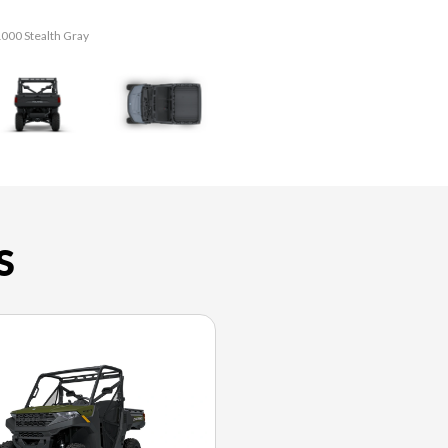
1000 Stealth Gray
La version du mo
S