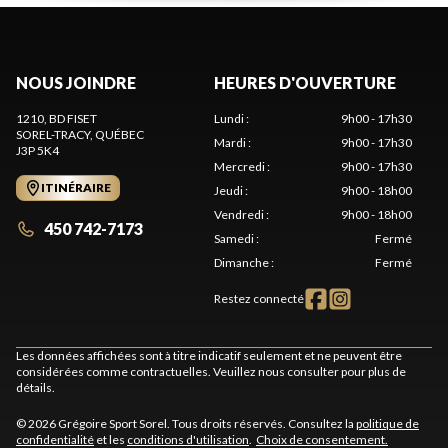
NOUS JOINDRE
HEURES D'OUVERTURE
1210, BD FISET
Lundi
:
9h00 - 17h30
SOREL-TRACY
, QUÉBEC
Mardi
:
9h00 - 17h30
J3P 5K4
Mercredi
:
9h00 - 17h30
ITINÉRAIRE
Jeudi
:
9h00 - 18h00
Vendredi
:
9h00 - 18h00
450 742-7173
Samedi
:
Fermé
Dimanche
:
Fermé
Restez connecté
Les données affichées sont à titre indicatif seulement et ne peuvent être
considérées comme contractuelles. Veuillez nous consulter pour plus de
détails.
© 2026 Grégoire Sport Sorel. Tous droits réservés. Consultez la
politique de
confidentialité
et les
conditions d'utilisation
.
Choix de consentement.