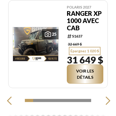
POLARIS 2027
RANGER XP
1000 AVEC
CAB
25
S1637
32 669 $
Épargnez 1 020 $
31 649 $
VOIR LES
DÉTAILS