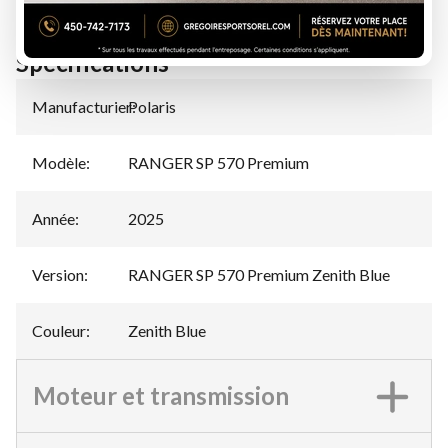
Spécifications
Manufacturier
Polaris
:
Modèle
:
RANGER SP 570 Premium
Année
:
2025
Version
:
RANGER SP 570 Premium Zenith Blue
Couleur
:
Zenith Blue
Moteur et transmission