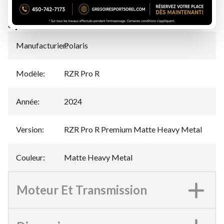
Spécifications
Manufacturier
Polaris
:
Modèle
:
RZR Pro R
Année
:
2024
Version
:
RZR Pro R Premium Matte Heavy Metal
Couleur
:
Matte Heavy Metal
Moteur Et Transmission