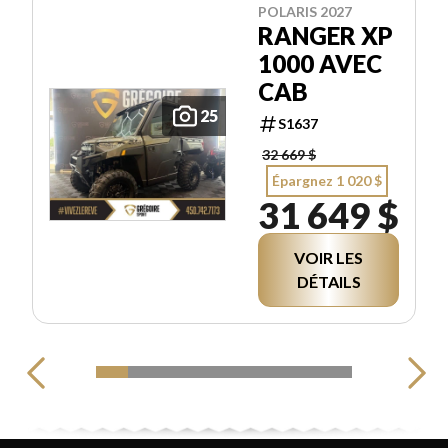
POLARIS 2027
RANGER XP
1000 AVEC
CAB
25
S1637
32 669 $
Épargnez 1 020 $
31 649 $
VOIR LES
DÉTAILS