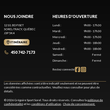
NOUS JOINDRE
HEURES D'OUVERTURE
1210, BD FISET
Lundi
:
9h00 - 17h30
SOREL-TRACY
, QUÉBEC
Mardi
:
9h00 - 17h30
J3P 5K4
Mercredi
:
9h00 - 17h30
ITINÉRAIRE
Jeudi
:
9h00 - 18h00
Vendredi
:
9h00 - 18h00
450 742-7173
Samedi
:
Fermé
Dimanche
:
Fermé
Restez connecté
Les données affichées sont à titre indicatif seulement et ne peuvent être
considérées comme contractuelles. Veuillez nous consulter pour plus de
détails.
© 2026 Grégoire Sport Sorel. Tous droits réservés. Consultez la
politique de
confidentialité
et les
conditions d'utilisation
.
Choix de consentement.