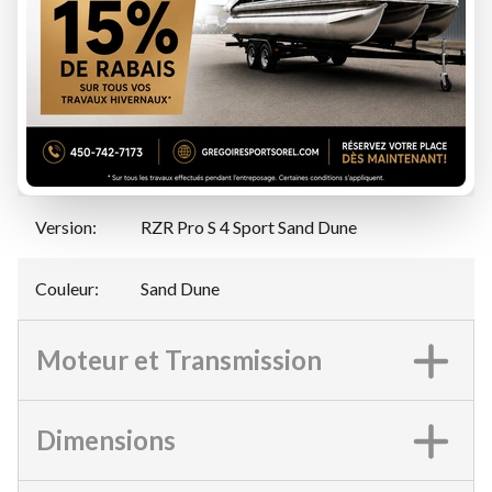
Manufacturier
Polaris
:
Modèle
:
RZR Pro S 4
Année
:
2026
Version
:
RZR Pro S 4 Sport Sand Dune
Couleur
:
Sand Dune
Moteur et Transmission
Dimensions