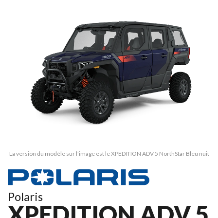
La version du modèle sur l'image est le XPEDITION ADV 5 NorthStar Bleu nuit
Polaris
XPEDITION ADV 5