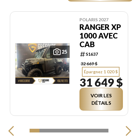
POLARIS 2027
RANGER XP
1000 AVEC
CAB
25
S1637
32 669 $
Épargnez 1 020 $
31 649 $
VOIR LES
DÉTAILS