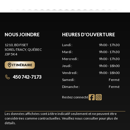
NOUS JOINDRE
HEURES D'OUVERTURE
1210, BD FISET
Lundi
:
9h00 - 17h30
SOREL-TRACY
, QUÉBEC
Mardi
:
9h00 - 17h30
J3P 5K4
Mercredi
:
9h00 - 17h30
ITINÉRAIRE
Jeudi
:
9h00 - 18h00
Vendredi
:
9h00 - 18h00
450 742-7173
Samedi
:
Fermé
Dimanche
:
Fermé
Restez connecté
Les données affichées sont à titre indicatif seulement et ne peuvent être
considérées comme contractuelles. Veuillez nous consulter pour plus de
détails.