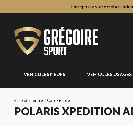
Entreposez votre embarcation e
VÉHICULES NEUFS
VÉHICULES USAGÉS
Salle de montre
/
Côte-à-côte
POLARIS XPEDITION A