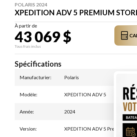
POLARIS 2024
XPEDITION ADV 5 PREMIUM STOR
À partir de
43 069 $
CA
Tous frais inclus
Spécifications
Manufacturier
:
Polaris
Modèle
:
XPEDITION ADV 5
Année
:
2024
Version
:
XPEDITION ADV 5 Premium Stor