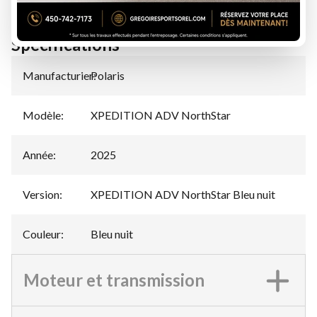
Spécifications
Manufacturier
Polaris
:
Modèle
:
XPEDITION ADV NorthStar
Année
:
2025
Version
:
XPEDITION ADV NorthStar Bleu nuit
Couleur
:
Bleu nuit
Moteur et transmission