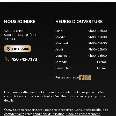
NOUS JOINDRE
HEURES D'OUVERTURE
1210, BD FISET
Lundi
:
9h00 - 17h30
SOREL-TRACY
, QUÉBEC
Mardi
:
9h00 - 17h30
J3P 5K4
Mercredi
:
9h00 - 17h30
ITINÉRAIRE
Jeudi
:
9h00 - 18h00
Vendredi
:
9h00 - 18h00
450 742-7173
Samedi
:
Fermé
Dimanche
:
Fermé
Restez connecté
Les données affichées sont à titre indicatif seulement et ne peuvent être
considérées comme contractuelles. Veuillez nous consulter pour plus de
détails.
© 2026 Grégoire Sport Sorel. Tous droits réservés. Consultez la
politique de
confidentialité
et les
conditions d'utilisation
.
Choix de consentement.