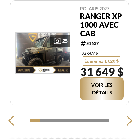
POLARIS 2027
RANGER XP
1000 AVEC
CAB
25
S1637
32 669 $
Épargnez 1 020 $
31 649 $
VOIR LES
DÉTAILS