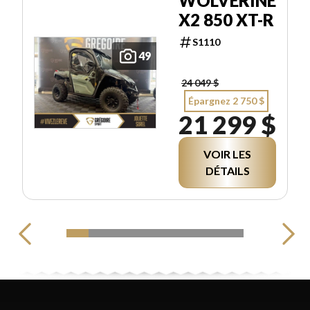
WOLVERINE
X2 850 XT-R
S1110
49
24 049 $
Épargnez 2 750 $
21 299 $
VOIR LES
DÉTAILS