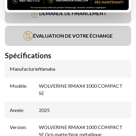
DEMANDE DE FINANCEMENT
ÉVALUATION DE VOTRE ÉCHANGE
Spécifications
Manufacturier
Yamaha
:
Modèle
:
WOLVERINE RMAX4 1000 COMPACT
SE
Année
:
2025
Version
:
WOLVERINE RMAX4 1000 COMPACT
SE Gris matte/Noir métallique