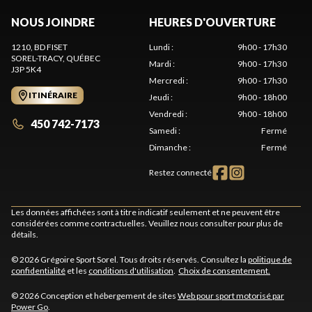
NOUS JOINDRE
HEURES D'OUVERTURE
1210, BD FISET
Lundi
:
9h00 - 17h30
SOREL-TRACY
, QUÉBEC
Mardi
:
9h00 - 17h30
J3P 5K4
Mercredi
:
9h00 - 17h30
ITINÉRAIRE
Jeudi
:
9h00 - 18h00
Vendredi
:
9h00 - 18h00
450 742-7173
Samedi
:
Fermé
Dimanche
:
Fermé
Restez connecté
Les données affichées sont à titre indicatif seulement et ne peuvent être
considérées comme contractuelles. Veuillez nous consulter pour plus de
détails.
© 2026 Grégoire Sport Sorel. Tous droits réservés. Consultez la
politique de
confidentialité
et les
conditions d'utilisation
.
Choix de consentement.
© 2026 Conception et hébergement de sites
Web pour sport motorisé par
Power Go
.