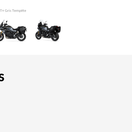
 GT+ Gris Tempête
La version du mo
S