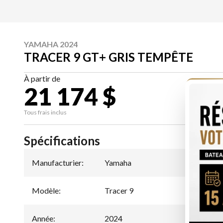
YAMAHA 2024
TRACER 9 GT+ GRIS TEMPÊTE
À partir de
21 174 $
CA
Tous frais inclus
Spécifications
Manufacturier
:
Yamaha
Modèle
:
Tracer 9
Année
:
2024