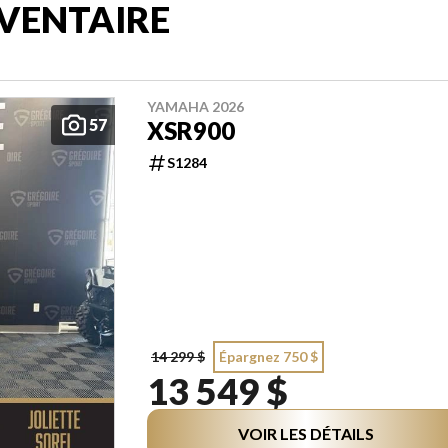
VENTAIRE
YAMAHA 2026
57
XSR900
S1284
14 299 $
Épargnez 750 $
13 549 $
VOIR LES DÉTAILS