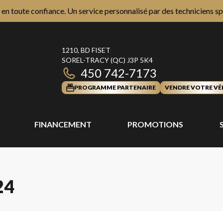
n toute confiance. Un service personnalisé par des techniciens sp
1210, BD FISET
SOREL-TRACY
(QC)
J3P 5K4
450 742-7173
PROGRAMME PARTENAIRE
VENDRE VOTRE VÉ
FINANCEMENT
PROMOTIONS
24