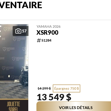
VENTAIRE
YAMAHA 2026
57
XSR900
S1284
14 299 $
Épargnez 750 $
13 549 $
VOIR LES DÉTAILS