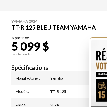
YAMAHA 2024
TT-R 125 BLEU TEAM YAMAHA
À partir de
5 099 $
CA
Tous frais inclus
Spécifications
Manufacturier
:
Yamaha
Modèle
:
TT-R 125
Année
:
2024