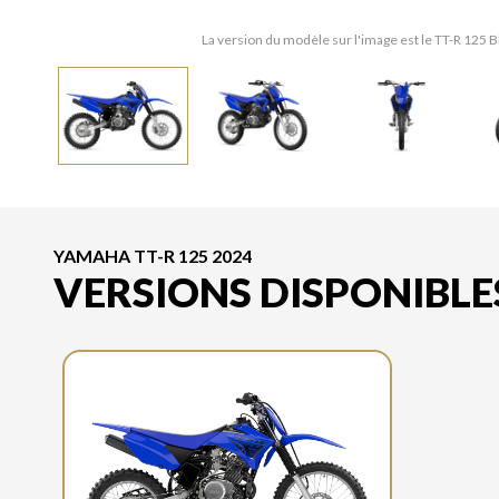
La version du modèle sur l'image est le TT-R 125
YAMAHA TT-R 125 2024
VERSIONS DISPONIBLE