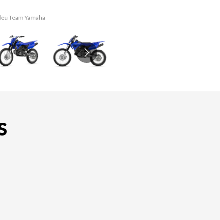
 Bleu Team Yamaha
La version du mo
S