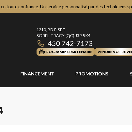
n toute confiance. Un service personnalisé par des techniciens sp
1210, BD FISET
SOREL-TRACY
(QC)
J3P 5K4
450 742-7173
PROGRAMME PARTENAIRE
VENDRE VOTRE VÉ
FINANCEMENT
PROMOTIONS
4