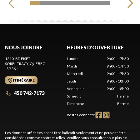
NOUS JOINDRE
HEURES D'OUVERTURE
1210, BD FISET
Lundi
:
9h00 - 17h30
SOREL-TRACY
, QUÉBEC
Mardi
:
9h00 - 17h30
J3P 5K4
Mercredi
:
9h00 - 17h30
ITINÉRAIRE
Jeudi
:
9h00 - 18h00
Vendredi
:
9h00 - 18h00
450 742-7173
Samedi
:
Fermé
Dimanche
:
Fermé
Restez connecté
Les données affichées sont à titre indicatif seulement et ne peuvent être
considérées comme contractuelles. Veuillez nous consulter pour plus de