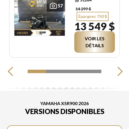
57
14 299 $
Épargnez 750 $
13 549 $
VOIR LES
DÉTAILS
YAMAHA XSR900 2026
VERSIONS DISPONIBLES