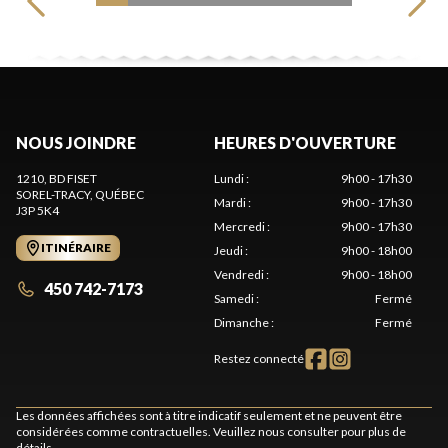
NOUS JOINDRE
HEURES D'OUVERTURE
1210, BD FISET
Lundi
:
9h00 - 17h30
SOREL-TRACY
, QUÉBEC
Mardi
:
9h00 - 17h30
J3P 5K4
Mercredi
:
9h00 - 17h30
ITINÉRAIRE
Jeudi
:
9h00 - 18h00
Vendredi
:
9h00 - 18h00
450 742-7173
Samedi
:
Fermé
Dimanche
:
Fermé
Restez connecté
Les données affichées sont à titre indicatif seulement et ne peuvent être
considérées comme contractuelles. Veuillez nous consulter pour plus de
détails.