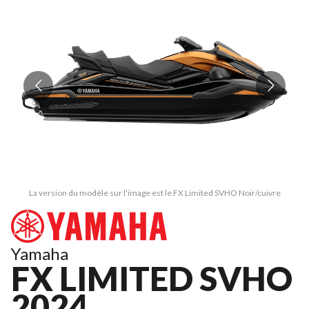
La version du modèle sur l'image est le FX Limited SVHO Noir/cuivre
Yamaha
FX LIMITED SVHO
2024