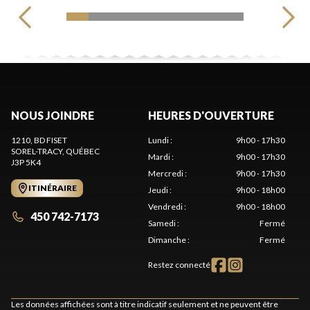
NOUS JOINDRE
HEURES D'OUVERTURE
1210, BD FISET
Lundi
:
9h00 - 17h30
SOREL-TRACY
, QUÉBEC
Mardi
:
9h00 - 17h30
J3P 5K4
Mercredi
:
9h00 - 17h30
ITINÉRAIRE
Jeudi
:
9h00 - 18h00
Vendredi
:
9h00 - 18h00
450 742-7173
Samedi
:
Fermé
Dimanche
:
Fermé
Restez connecté
Les données affichées sont à titre indicatif seulement et ne peuvent être