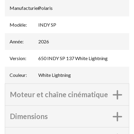
Manufacturier
Polaris
:
Modèle
:
INDY SP
Année
:
2026
Version
:
650 INDY SP 137 White Lightning
Couleur
:
White Lightning
Moteur et chaîne cinématique
Dimensions