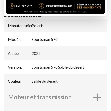
Spécifications
Manufacturier
Polaris
:
Modèle
:
Sportsman 570
Année
:
2025
Version
:
Sportsman 570 Sable du désert
Couleur
:
Sable du désert
Moteur et transmission