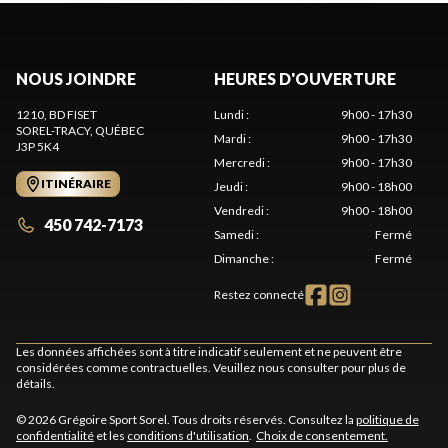
NOUS JOINDRE
HEURES D'OUVERTURE
1210, BD FISET
Lundi
:
9h00 - 17h30
SOREL-TRACY
, QUÉBEC
Mardi
:
9h00 - 17h30
J3P 5K4
Mercredi
:
9h00 - 17h30
ITINÉRAIRE
Jeudi
:
9h00 - 18h00
Vendredi
:
9h00 - 18h00
450 742-7173
Samedi
:
Fermé
Dimanche
:
Fermé
Restez connecté
Les données affichées sont à titre indicatif seulement et ne peuvent être
considérées comme contractuelles. Veuillez nous consulter pour plus de
détails.
© 2026 Grégoire Sport Sorel. Tous droits réservés. Consultez la
politique de
confidentialité
et les
conditions d'utilisation
.
Choix de consentement.