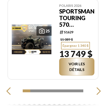
POLARIS 2026
SPORTSMAN
TOURING
570
PREMIUM
25
S1629
15 089 $
Épargnez 1 340 $
13 749 $
VOIR LES
DÉTAILS