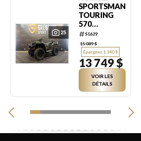
SPORTSMAN
TOURING
570
PREMIUM
25
S1629
15 089 $
Épargnez 1 340 $
13 749 $
VOIR LES
DÉTAILS