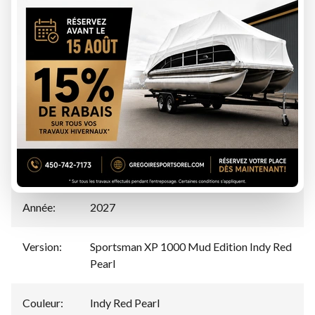
ÉVALUATION DE VOTRE ÉCHANGE
Spécifications
Manufacturier
Polaris
:
Modèle
:
Sportsman XP 1000 Mud Edition
Année
:
2027
Version
:
Sportsman XP 1000 Mud Edition Indy Red
Pearl
Couleur
:
Indy Red Pearl