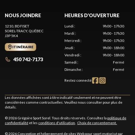
NOUS JOINDRE
HEURES D'OUVERTURE
1210, BD FISET
Lundi
:
9h00 - 17h30
SOREL-TRACY
, QUÉBEC
Mardi
:
9h00 - 17h30
J3P 5K4
Mercredi
:
9h00 - 17h30
ITINÉRAIRE
Jeudi
:
9h00 - 18h00
Vendredi
:
9h00 - 18h00
450 742-7173
Samedi
:
Fermé
Dimanche
:
Fermé
Restez connecté
Les données affichées sont à titre indicatif seulement et ne peuvent être
considérées comme contractuelles. Veuillez nous consulter pour plus de
détails.
© 2026 Grégoire Sport Sorel. Tous droits réservés. Consultez la
politique de
confidentialité
et les
conditions d'utilisation
.
Choix de consentement.
© 2026 Conception et hébergement de sites
Web pour sport motorisé par