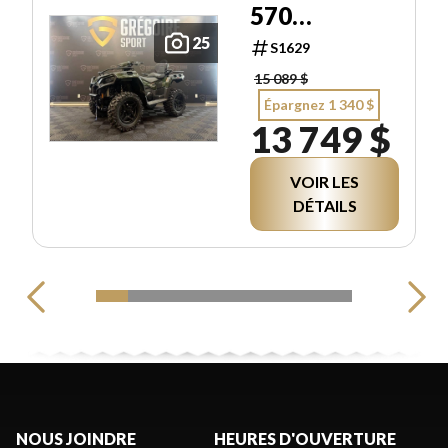
570
PREMIUM
25
S1629
15 089 $
Épargnez 1 340 $
13 749 $
VOIR LES
DÉTAILS
NOUS JOINDRE
HEURES D'OUVERTURE