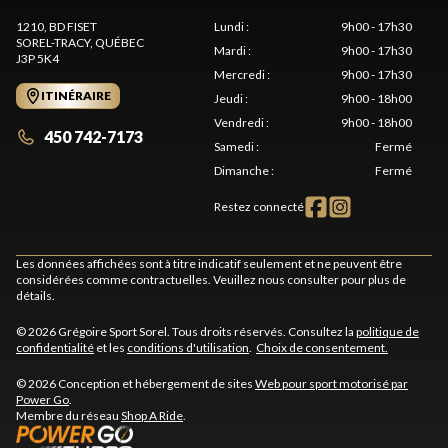
1210, BD FISET
Lundi
:
9h00 - 17h30
SOREL-TRACY
, QUÉBEC
Mardi
:
9h00 - 17h30
J3P 5K4
Mercredi
:
9h00 - 17h30
ITINÉRAIRE
Jeudi
:
9h00 - 18h00
Vendredi
:
9h00 - 18h00
450 742-7173
Samedi
:
Fermé
Dimanche
:
Fermé
Restez connecté
Les données affichées sont à titre indicatif seulement et ne peuvent être
considérées comme contractuelles. Veuillez nous consulter pour plus de
détails.
© 2026 Grégoire Sport Sorel. Tous droits réservés. Consultez la
politique de
confidentialité
et les
conditions d'utilisation
.
Choix de consentement.
© 2026 Conception et hébergement de sites
Web pour sport motorisé par
Power Go
.
Membre du réseau
Shop A Ride
.