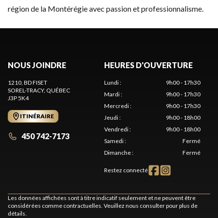
région de la Montérégie avec passion et professionnalisme.
NOUS JOINDRE
HEURES D'OUVERTURE
1210, BD FISET
Lundi
:
9h00 - 17h30
SOREL-TRACY
, QUÉBEC
Mardi
:
9h00 - 17h30
J3P 5K4
Mercredi
:
9h00 - 17h30
ITINÉRAIRE
Jeudi
:
9h00 - 18h00
Vendredi
:
9h00 - 18h00
450 742-7173
Samedi
:
Fermé
Dimanche
:
Fermé
Restez connecté
Les données affichées sont à titre indicatif seulement et ne peuvent être
considérées comme contractuelles. Veuillez nous consulter pour plus de
détails.