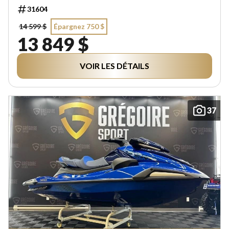
31604
14 599 $
Épargnez 750 $
13 849 $
VOIR LES DÉTAILS
37