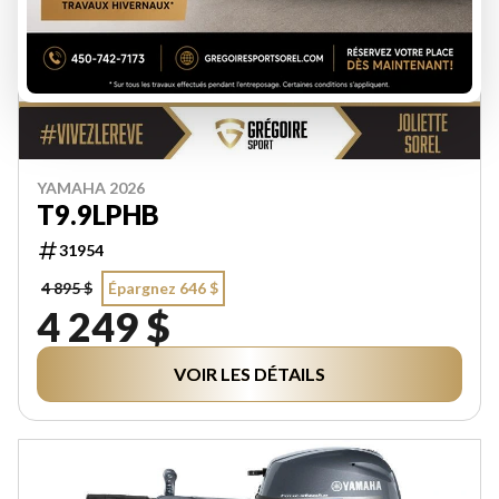
YAMAHA 2026
T9.9LPHB
31954
4 895 $
Épargnez 646 $
4 249 $
VOIR LES DÉTAILS