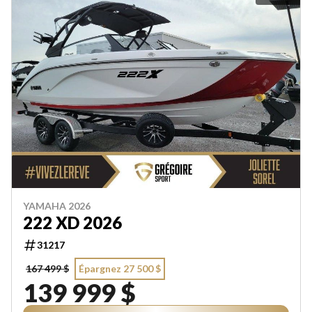
YAMAHA 2026
222 XD 2026
31217
167 499 $
Épargnez 27 500 $
139 999 $