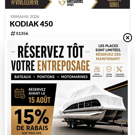
YAMAHA 2026
KODIAK 450
S1356
10 574 $
Épargnez 500 $
10 074 $
VOIR LES DÉTAILS