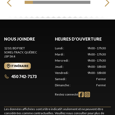
NOUS JOINDRE
HEURES D'OUVERTURE
1210, BD FISET
Lundi
:
9h00 - 17h30
SOREL-TRACY
, QUÉBEC
Mardi
:
9h00 - 17h30
J3P 5K4
Mercredi
:
9h00 - 17h30
ITINÉRAIRE
Jeudi
:
9h00 - 18h00
Vendredi
:
9h00 - 18h00
450 742-7173
Samedi
:
Fermé
Dimanche
:
Fermé
Restez connecté
Les données affichées sont à titre indicatif seulement et ne peuvent être
considérées comme contractuelles. Veuillez nous consulter pour plus de