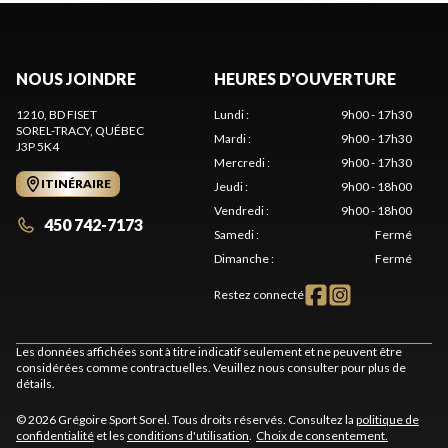
NOUS JOINDRE
HEURES D'OUVERTURE
1210, BD FISET
Lundi
:
9h00 - 17h30
SOREL-TRACY
, QUÉBEC
Mardi
:
9h00 - 17h30
J3P 5K4
Mercredi
:
9h00 - 17h30
ITINÉRAIRE
Jeudi
:
9h00 - 18h00
Vendredi
:
9h00 - 18h00
450 742-7173
Samedi
:
Fermé
Dimanche
:
Fermé
Restez connecté
Les données affichées sont à titre indicatif seulement et ne peuvent être
considérées comme contractuelles. Veuillez nous consulter pour plus de
détails.
© 2026 Grégoire Sport Sorel. Tous droits réservés. Consultez la
politique de
confidentialité
et les
conditions d'utilisation
.
Choix de consentement.