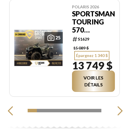
POLARIS 2026
SPORTSMAN
TOURING
570
PREMIUM
25
S1629
15 089 $
Épargnez 1 340 $
13 749 $
VOIR LES
DÉTAILS