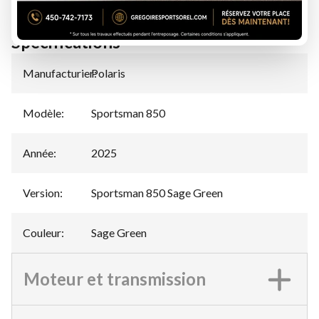
Spécifications
Manufacturier
Polaris
:
Modèle
:
Sportsman 850
Année
:
2025
Version
:
Sportsman 850 Sage Green
Couleur
:
Sage Green
Moteur et transmission